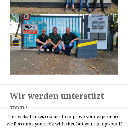
Wir werden unterstüzt
von:
This website uses cookies to improve your experience.
VR-Bank Coburg eG
We'll assume you're ok with this, but you can opt-out if