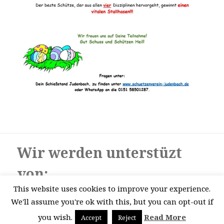
Wir werden unterstüzt
von:
This website uses cookies to improve your experience.
VR-Bank Coburg eG
We'll assume you're ok with this, but you can opt-out if
DER Ziegelhöfer
you wish.
Read More
Accept
Reject