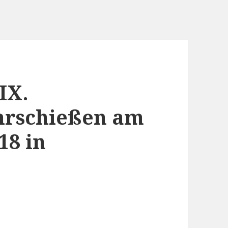
IX.
rschießen am
18 in