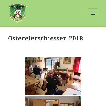
MENÜ
UND
Schuetzenverein-Judenbach
WIDGETS
Ostereierschiessen 2018